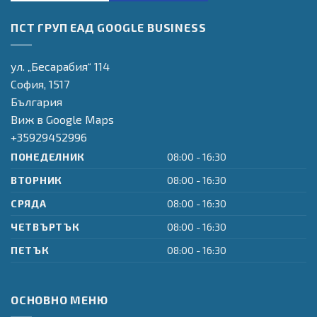
Оперативна
Оперативна
Transpacific
ПСТ ГРУП ЕАД GOOGLE BUSINESS
програма
програма
Certifications LTD
"Транспорт и
"Регионално
JAS-ANZ System
транспортна
Развитие"
Certifications
ул. „Бесарабия“ 114
инфраструктура"
Provider
София,
1517
България
Виж в Google Maps
+35929452996
ПОНЕДЕЛНИК
08:00 - 16:30
ВТОРНИК
08:00 - 16:30
СРЯДА
08:00 - 16:30
ЧЕТВЪРТЪК
08:00 - 16:30
ПЕТЪК
08:00 - 16:30
ОСНОВНО МЕНЮ