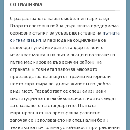
СОЦИАЛИЗМА
С разрастването на автомобилния парк след
Втората световна война, държавата предприема
сериозни стъпки за усъвършенстване на
пътната
сигнализация
. В периода на социализма се
въвеждат унифицирани стандарти, които
изискват монтаж на пътни знаци и полагане на
пътна маркировка във всички райони на
страната. В този етап започва масовото
производство на знаци от трайни материали,
което гарантира по-дълъг живот и по-добра
видимост. Разработват се специализирани
институции за пътна безопасност, които следят
за спазването на стандартите. Пътната
маркировка също претърпява развитие –
започва се използването на специални бои и
техники за по-голяма устойчивост при различни