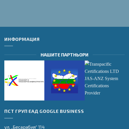
ИНФОРМАЦИЯ
НАШИТЕ ПАРТНЬОРИ
Оперативна
Оперативна
Transpacific
ПСТ ГРУП ЕАД GOOGLE BUSINESS
програма
програма
Certifications LTD
"Транспорт и
"Регионално
JAS-ANZ System
транспортна
Развитие"
Certifications
ул. „Бесарабия“ 114