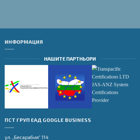
ИНФОРМАЦИЯ
НАШИТЕ ПАРТНЬОРИ
Оперативна
Оперативна
Transpacific
ПСТ ГРУП ЕАД GOOGLE BUSINESS
програма
програма
Certifications LTD
"Транспорт и
"Регионално
JAS-ANZ System
транспортна
Развитие"
Certifications
ул. „Бесарабия“ 114