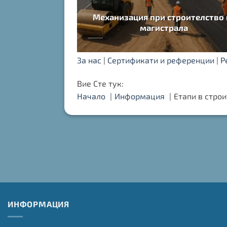
Механизация при строителство 
магистрала
За нас
|
Сертификати и референции
|
Р
Вие Сте тук:
Начало
Информация
Етапи в стро
ИНФОРМАЦИЯ