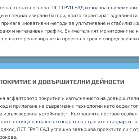
о на пътната основа.
ПСТ ГРУП ЕАД използва съвременни 
и и специализирани багери, които гарантират здравината 
прилага иновативни методи за уплътняване и стабилизиран
овия и интензивен трафик. Внимателният мониторинг на к
спешното реализиране на проекта в срок и според всички 
 ПОКРИТИЕ И ДОВЪРШИТЕЛНИ ДЕЙНОСТИ
на асфалтовото покритие и изпълнението на довършителни
ход и прилагане на съвременни технологии като асфалтоп
е и дългосрочна устойчивост. Компанията поставя особен
ните пътища напълно отговарят на строгите стандарти
за 
подход, ПСТ ГРУП ЕАД успешно завършва проектите си с от
рокове.