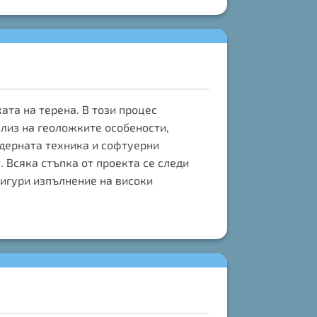
ата на терена. В този процес
ализ на геоложките особености,
дерната техника и софтуерни
 Всяка стъпка от проекта се следи
сигури изпълнение на високи