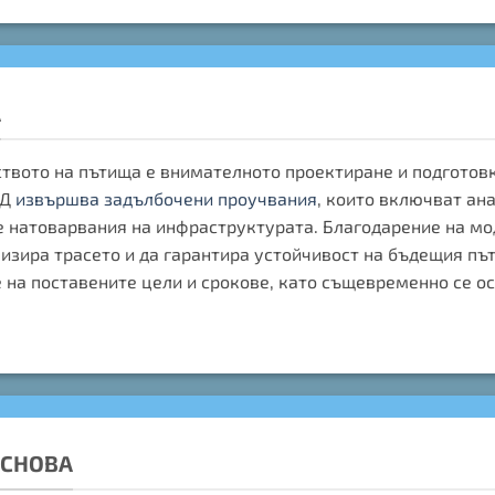
А
твото на пътища е внимателното проектиране и подготовк
АД
извършва задълбочени проучвания
, които включват ан
 натоварвания на инфраструктурата. Благодарение на мо
зира трасето и да гарантира устойчивост на бъдещия път.
е на поставените цели и срокове, като същевременно се о
ОСНОВА