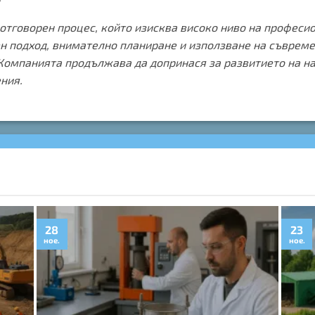
отговорен процес, който изисква високо ниво на професи
н подход, внимателно планиране и използване на съвреме
 Компанията продължава да допринася за развитието на н
ния.
28
23
ное.
ное.