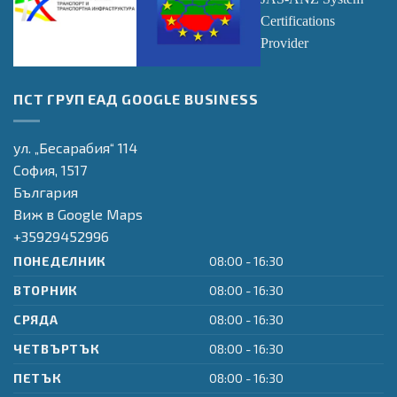
Оперативна
Оперативна
Transpacific
ПСТ ГРУП ЕАД GOOGLE BUSINESS
програма
програма
Certifications LTD
"Транспорт и
"Регионално
JAS-ANZ System
транспортна
Развитие"
Certifications
ул. „Бесарабия“ 114
инфраструктура"
Provider
София,
1517
България
Виж в Google Maps
+35929452996
ПОНЕДЕЛНИК
08:00 - 16:30
ВТОРНИК
08:00 - 16:30
СРЯДА
08:00 - 16:30
ЧЕТВЪРТЪК
08:00 - 16:30
ПЕТЪК
08:00 - 16:30