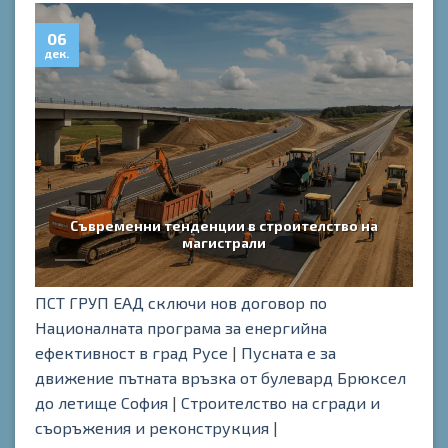
06
0
дек.
дек
Съвременни тенденции в строителство на
П
магистрали
ПСТ ГРУП ЕАД сключи нов договор по
Националната програма за енергийна
ефективност в град Русе
|
Пусната е за
движение пътната връзка от булевард Брюксел
до летище София
|
Строителство на сгради и
съоръжения и реконструкция
|