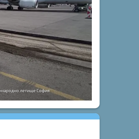
дународно летище София
Сп