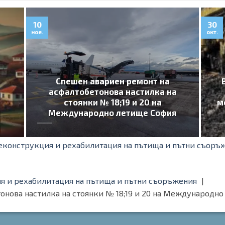
10
30
ное.
окт.
Спешен авариен ремонт на
асфалтобетонова настилка на
стоянки № 18;19 и 20 на
м
1
Международно летище София
реконструкция и рехабилитация на пътища и пътни съоръ
я и рехабилитация на пътища и пътни съоръжения
онова настилка на стоянки № 18;19 и 20 на Международн