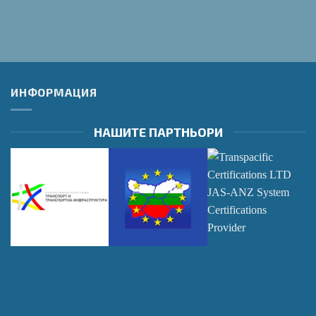
ИНФОРМАЦИЯ
НАШИТЕ ПАРТНЬОРИ
Оперативна
Оперативна
Transpacific
програма
програма
Certifications LTD
"Транспорт и
"Регионално
JAS-ANZ System
транспортна
Развитие"
Certifications