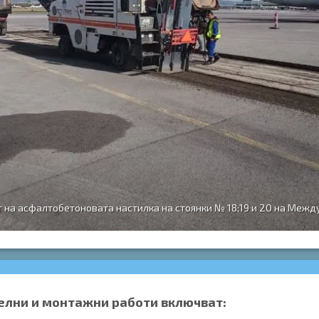
 на асфалтобетоновата настилка на стоянки № 18;19 и 20 на Меж
елни и монтажни работи включват: