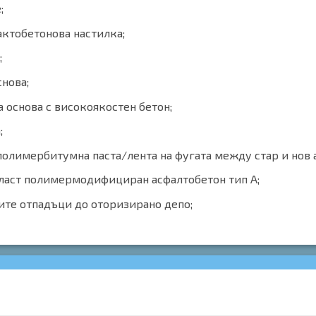
;
ктобетонова настилка;
;
нова;
 основа с високоякостен бетон;
;
полимербитумна паста/лента на фугата между стар и нов 
пласт полимермодифициран асфалтобетон тип А;
ите отпадъци до оторизирано депо;