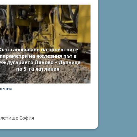
Възстановяване на проектните
параметри на железния път в
еждугарието Дяково – Дупница
по 5-та жп линия
жения
о летище София