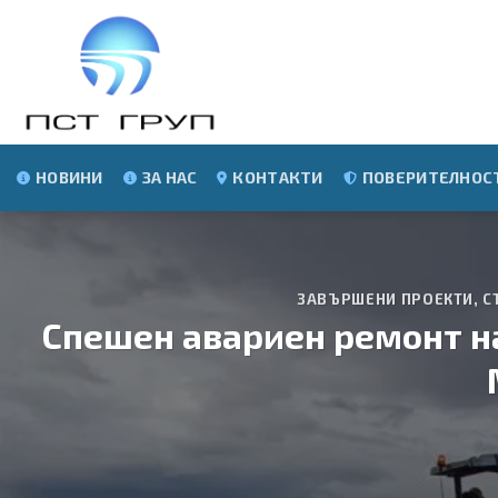
Skip
to
content
НОВИНИ
ЗА НАС
КОНТАКТИ
ПОВЕРИТЕЛНОС
ЗАВЪРШЕНИ ПРОЕКТИ
,
С
Спешен авариен ремонт на