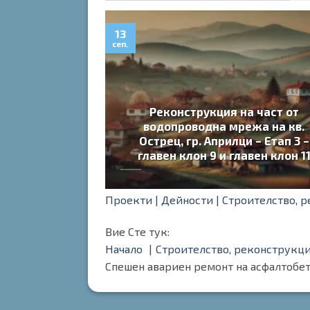
13
сеп.
Реконструкция на част от
водопроводна мрежа на кв.
втомагистрала
Острец, гр. Априлци – Етап 3 –
Я
главен клон 9 и главен клон 1
Проекти |
Дейности |
Строителство, 
Вие Сте тук:
Начало
Строителство, реконструкци
Спешен авариен ремонт на асфалтобет