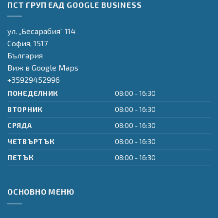
ПСТ ГРУП ЕАД GOOGLE BUSINESS
програма
програма
Certifications LTD
"Транспорт и
"Регионално
JAS-ANZ System
транспортна
Развитие"
Certifications
ул. „Бесарабия“ 114
инфраструктура"
Provider
София,
1517
България
Виж в Google Maps
+35929452996
ПОНЕДЕЛНИК
08:00 - 16:30
ВТОРНИК
08:00 - 16:30
СРЯДА
08:00 - 16:30
ЧЕТВЪРТЪК
08:00 - 16:30
ПЕТЪК
08:00 - 16:30
ОСНОВНО МЕНЮ