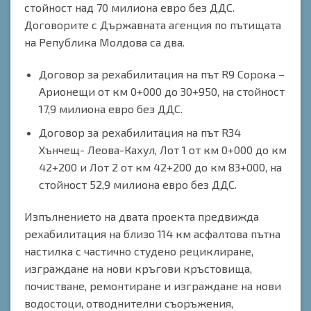
стойност над 70 милиона евро без ДДС.
Договорите с Държавната агенция по пътищата
на Република Молдова са два.
Договор за рехабилитация на път R9 Сорока –
Арионещи от км 0+000 до 30+950, на стойност
17,9 милиона евро без ДДС.
Договор за рехабилитация на път R34
Хънчещ- Леова-Кахул, Лот 1 от км 0+000 до км
42+200 и Лот 2 от км 42+200 до км 83+000, на
стойност 52,9 милиона евро без ДДС.
Изпълнението на двата проекта предвижда
рехабилитация на близо 114 км асфалтова пътна
настилка с частично студено рециклиране,
изграждане на нови кръгови кръстовища,
почистване, ремонтиране и изграждане на нови
водостоци, отводнителни съоръжения,