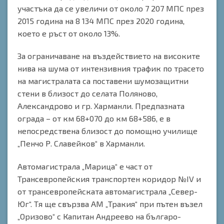
участъка да се увеличи от около 7 207 МПС през
2015 година на 8 134 МПС през 2020 година,
което е ръст от около 13%.
За ограничаване на въздействието на високите
нива на шума от интензивния трафик по трасето
на магистралата са поставени шумозащитни
стени в близост до селата Поляново,
Александрово и гр. Харманли. Предпазната
ограда – от км 68+070 до км 68+586, е в
непосредствена близост до помощно училище
„Пенчо Р. Славейков“ в Харманли.
Автомагистрала „Марица“ е част от
Трансевропейския транспортен коридор №IV и
от трансевропейската автомагистрала „Север-
Юг“. Тя ще свързва АМ „Тракия“ при пътен възел
„Оризово“ с Капитан Андреево на българо-