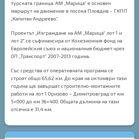
турската граница. АМ „Марица“ е основен
маршрут на движение в посока Пловдив – ГКПП
„Капитан Андреево“.
Проектът „Изграждане на АМ „Марица“ лот 1 и
лот 2″ се съфинансира от Кохезионния фонд на
Европейския съюз и националния бюджет чрез
ОП „Транспорт“ 2007-2013 година.
Със средства от оперативната програма се
строят общо 65,62 км. До края на октомври тази
година ще завършат строително-монтажните
работи на лот 1 Оризово – Димитровград от км
5+000 до км 36+400. Общата дължина на тази
отсечка е 31,4 км.