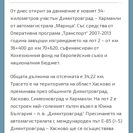
От днес открит за движение е новият 34-
километров участък Димитровград – Харманли
от автомагистрала „Марица“. Със средства от
Оперативна програма „Транспорт“ 2007-2013
година завърши изграждането на лот 2 – от км
36+400 до км 70+620, съфинансиран от
Кохезионния фонд на Европейския съюз и
националния бюджет.
Общата дължина на отсечката е 34,22 км.
Трасето е на територията на област Хасково и
преминава през общините Димитровград,
Хасково, Симеоновград и Харманли. На лот 2 е
построен най-големият пътен възел в Южна
България – п. в. „Димитровград“. Пресичането на
автомагистралата с международен път Е-85 (І-5)
Димитровград – Хасково ще се осъществява