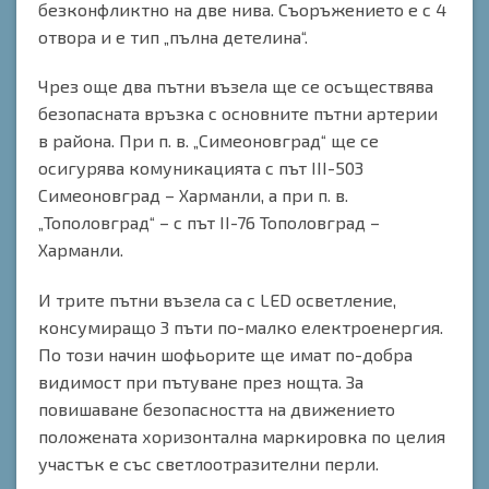
безконфликтно на две нива. Съоръжението е с 4
отвора и е тип „пълна детелина“.
Чрез още два пътни възела ще се осъществява
безопасната връзка с основните пътни артерии
в района. При п. в. „Симеоновград“ ще се
осигурява комуникацията с път III-503
Симеоновград – Харманли, а при п. в.
„Тополовград“ – с път II-76 Тополовград –
Харманли.
И трите пътни възела са с LED осветление,
консумиращо 3 пъти по-малко електроенергия.
По този начин шофьорите ще имат по-добра
видимост при пътуване през нощта. За
повишаване безопасността на движението
положената хоризонтална маркировка по целия
участък е със светлоотразителни перли.