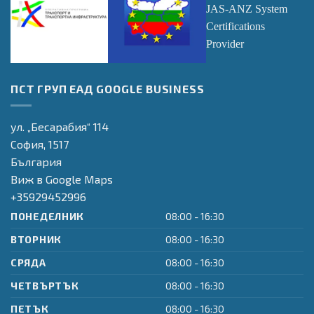
Оперативна
Оперативна
Transpacific
ПСТ ГРУП ЕАД GOOGLE BUSINESS
програма
програма
Certifications LTD
"Транспорт и
"Регионално
JAS-ANZ System
транспортна
Развитие"
Certifications
ул. „Бесарабия“ 114
инфраструктура"
Provider
София,
1517
България
Виж в Google Maps
+35929452996
ПОНЕДЕЛНИК
08:00 - 16:30
ВТОРНИК
08:00 - 16:30
СРЯДА
08:00 - 16:30
ЧЕТВЪРТЪК
08:00 - 16:30
ПЕТЪК
08:00 - 16:30