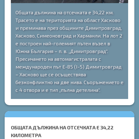
Общата дължина на отсечката е 34,22 км.
Трасето е на територията на област Хасково
и преминава през общините Димитровград,
Хасково, Симеоновград и Харманли. На лот 2
е построен най-големият пътен възел в
Южна България – п. в. „Димитровград“.
Пресичането на автомагистралата с
международен път Е-85 (І-5) Димитровград
– Хасково ще се осъществява
безконфликтно на две нива. Съоръжението е
с 4 отвора и е тип „пълна детелина“.
ОБЩАТА ДЪЛЖИНА НА ОТСЕЧКАТА Е 34,22
КИЛОМЕТРА