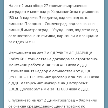
На лот 2 има общо 27 големи съоръжения –
изграден е мост над р. Харманлийска с дължина
130 м, 4 надлеза, 3 подлеза, надлез над ж. п.
линията Пловдив – Свиленград, подлез на ж. п.
линия Димитровград – Узунджово, подлези под
селскостопански пътища, паркинги и площадки
за отдих и т. н.
Изпълнител на лот 2 е СДРУЖЕНИЕ „МАРИЦА
ХАЙУЕЙ“. Стойността на договора за строително-
монтажни работи е 146 564 400 лева с ДДС.
Строителният надзор е осъществен от ДЗЗД
„РУТЕКС – ЕТЕ“. Техният договор е за 799 200 лева
с ДДС. Авторският надзор е на „Пътпроект“
ЕООД. Договорът им е за 112 800 лева с ДДС.
С пускането на лот 2 Димитровград – Харманли
се очаква средноденонощният трафик по