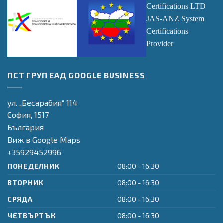
Оперативна
Оперативна
Transpacific
ПСТ ГРУП ЕАД GOOGLE BUSINESS
програма
програма
Certifications LTD
"Транспорт и
"Регионално
JAS-ANZ System
транспортна
Развитие"
Certifications
ул. „Бесарабия“ 114
инфраструктура"
Provider
София,
1517
България
Виж в Google Maps
+35929452996
ПОНЕДЕЛНИК
08:00 - 16:30
ВТОРНИК
08:00 - 16:30
СРЯДА
08:00 - 16:30
ЧЕТВЪРТЪК
08:00 - 16:30