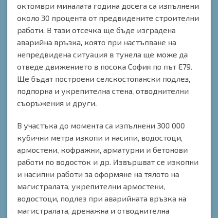
октомври миналата година досега са изпълнени
около 30 процента от предвидените строителни
работи. В тази отсечка ще бъде изградена
аварийна връзка, която при настъпване на
непредвидена ситуация в тунела ще може да
отведе движението в посока София по път Е79.
Ще бъдат построени селскостопански подлез,
подпорна и укрепителна стена, отводнителни
съоръжения и други.
В участъка до момента са изпълнени 300 000
кубични метра изкопи и насипи, водостоци,
армостени, кофражни, арматурни и бетонови
работи по водосток и др. Извършват се изкопни
и насипни работи за оформяне на тялото на
магистралата, укрепителни армостени,
водостоци, подлез при аварийната връзка на
магистралата, дренажна и отводнителна