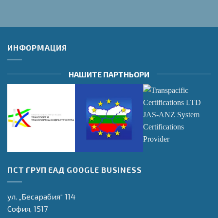
ИНФОРМАЦИЯ
НАШИТЕ ПАРТНЬОРИ
Оперативна
Оперативна
Transpacific
ПСТ ГРУП ЕАД GOOGLE BUSINESS
програма
програма
Certifications LTD
"Транспорт и
"Регионално
JAS-ANZ System
транспортна
Развитие"
Certifications
ул. „Бесарабия“ 114
инфраструктура"
Provider
София,
1517